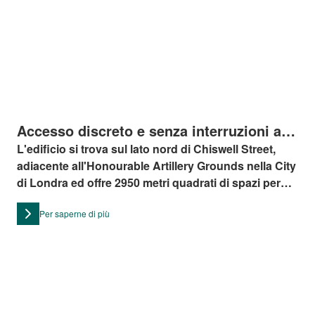
Accesso discreto e senza interruzioni al
numero 24 di Chiswell Street a Londra
L'edificio si trova sul lato nord di Chiswell Street,
adiacente all'Honourable Artillery Grounds nella City
di Londra ed offre 2950 metri quadrati di spazi per
uffici creativi e contemporanei di Grado A.
Per saperne di più