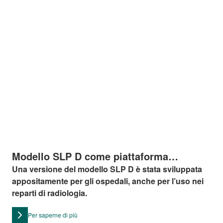
Modello SLP D come piattaforma
elevatrice per radiografie
Una versione del modello SLP D è stata sviluppata
appositamente per gli ospedali, anche per l’uso nei
reparti di radiologia.
Per saperne di più