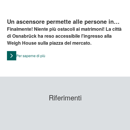
Un ascensore permette alle persone in
sedia a rotelle di accedere ai matrimoni
Finalmente! Niente più ostacoli ai matrimoni! La città
di Osnabrück ha reso accessibile l'ingresso alla
in un edificio storico
Weigh House sulla piazza del mercato.
Per saperne di più
Riferimenti