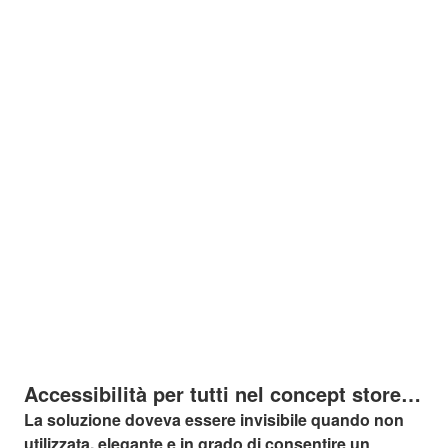
Accessibilità per tutti nel concept store
di Chanel a Stoccolma
La soluzione doveva essere invisibile quando non
utilizzata, elegante e in grado di consentire un