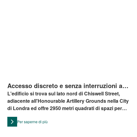
Accesso discreto e senza interruzioni al
numero 24 di Chiswell Street a Londra
L'edificio si trova sul lato nord di Chiswell Street,
adiacente all'Honourable Artillery Grounds nella City
di Londra ed offre 2950 metri quadrati di spazi per
uffici creativi e contemporanei di Grado A.
Per saperne di più