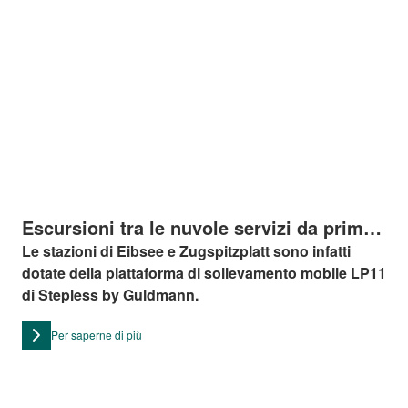
Escursioni tra le nuvole servizi da prima
classe sul treno diretto allo Zugspitze
Le stazioni di Eibsee e Zugspitzplatt sono infatti
dotate della piattaforma di sollevamento mobile LP11
di Stepless by Guldmann.
Per saperne di più