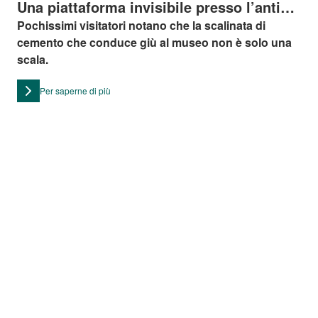
Una piattaforma invisibile presso l’antico
palazzo di Christiansborg
Pochissimi visitatori notano che la scalinata di
cemento che conduce giù al museo non è solo una
scala.
Per saperne di più