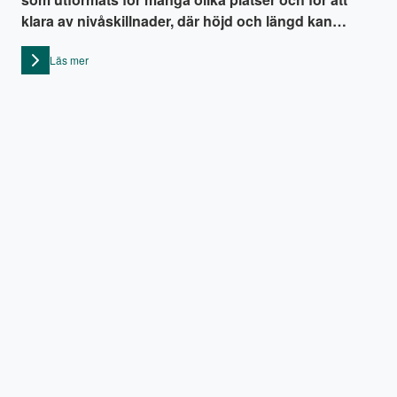
klara av nivåskillnader, där höjd och längd kan
variera, och där det är viktigt att rampen är lätt.
Läs mer