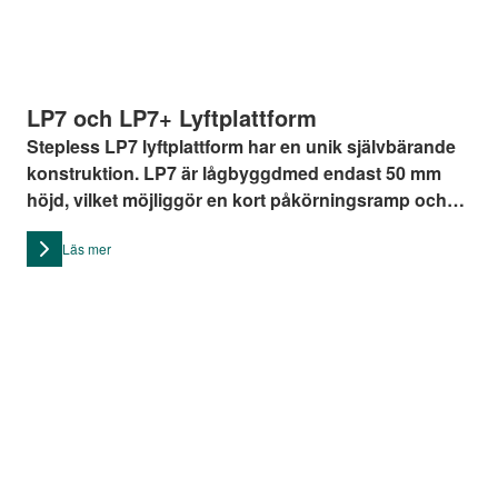
LP7 och LP7+ Lyftplattform
Stepless LP7 lyftplattform har en unik självbärande
konstruktion. LP7 är lågbyggdmed endast 50 mm
höjd, vilket möjliggör en kort påkörningsramp och
inget behov av att placera plattformen i en grop. Den
Läs mer
har en lyfthöjd på upp till 1500 mm samt en
lyftkapacitet på 350 kg.