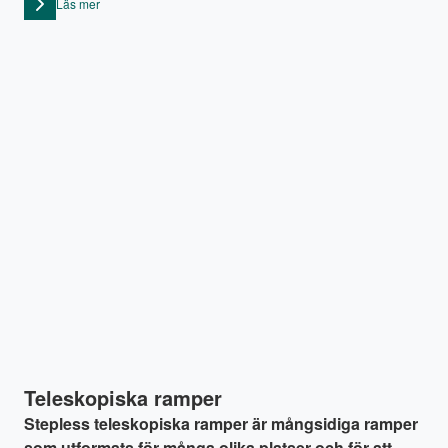
Läs mer
Teleskopiska ramper
Stepless teleskopiska ramper är mångsidiga ramper
som utformats för många olika platser och för att