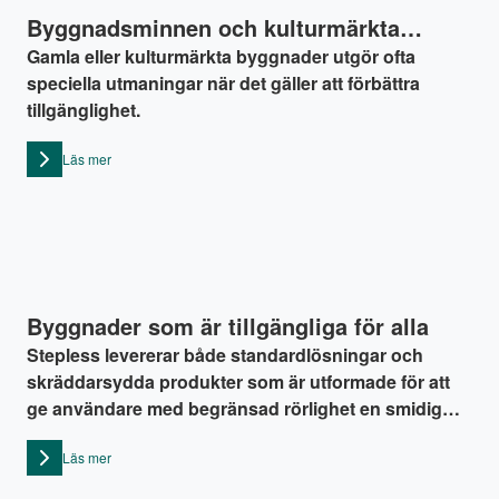
Byggnadsminnen och kulturmärkta
byggnader
Gamla eller kulturmärkta byggnader utgör ofta
speciella utmaningar när det gäller att förbättra
tillgänglighet.
Läs mer
Byggnader som är tillgängliga för alla
Stepless levererar både standardlösningar och
skräddarsydda produkter som är utformade för att
ge användare med begränsad rörlighet en smidig
och värdig tillgång till byggnader och
Läs mer
transportmedel.