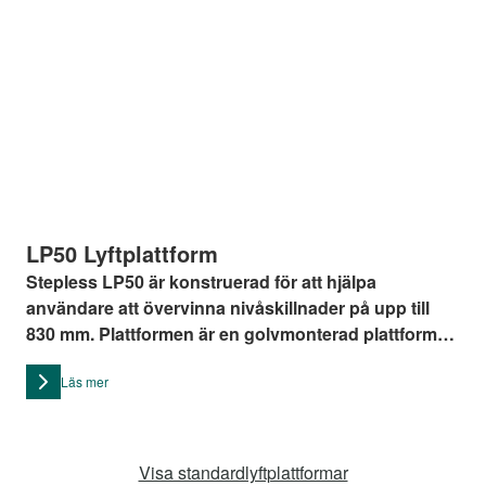
LP50 Lyftplattform
Stepless LP50 är konstruerad för att hjälpa
användare att övervinna nivåskillnader på upp till
830 mm. Plattformen är en golvmonterad plattform
för vertikala lyft inomhus med en maximal
Läs mer
lyftkapacitet på 375 kg.
Visa standardlyftplattformar