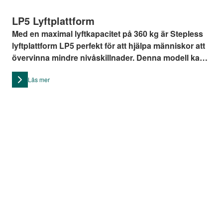
LP5 Lyftplattform
Med en maximal lyftkapacitet på 360 kg är Stepless
lyftplattform LP5 perfekt för att hjälpa människor att
övervinna mindre nivåskillnader. Denna modell kan
hantera lyft på upp till 690 mm om den är nersänkt i
Läs mer
golvet, och upp till 830 mm om den installeras
ovanpå golvet.