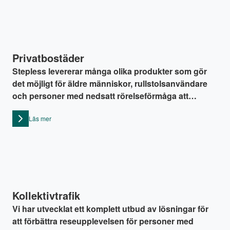
Privatbostäder
Stepless levererar många olika produkter som gör
det möjligt för äldre människor, rullstolsanvändare
och personer med nedsatt rörelseförmåga att
fortsätta att bo i sina egna hem, även om de har flera
Läs mer
nivåer eller våningar.
Kollektivtrafik
Vi har utvecklat ett komplett utbud av lösningar för
att förbättra reseupplevelsen för personer med