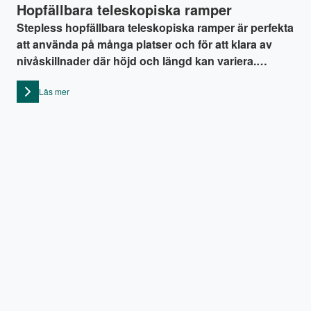
Hopfällbara teleskopiska ramper
Stepless hopfällbara teleskopiska ramper är perfekta
att använda på många platser och för att klara av
nivåskillnader där höjd och längd kan variera.
Kombinationen av en ramp som är både hopfällbar
Läs mer
och teleskopisk ger extra flexibilitet när det handlar
om nivåskillnader. Ramperna tar ingen stor plats,
vilket gör dem enkla att förvara och transportera –
och enkla att vika upp att placera när och där de
behövs.