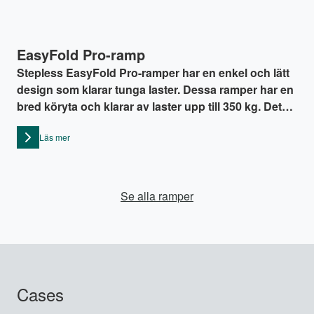
EasyFold Pro-ramp
Stepless EasyFold Pro-ramper har en enkel och lätt
design som klarar tunga laster. Dessa ramper har en
bred köryta och klarar av laster upp till 350 kg. Det
innebär att de är ett utmärkt val för elrullstolar och
Läs mer
scootrar, samt för personer med barnvagnar eller
rullator. EasyFold Pro-ramper är enkla att vika på
mitten (på längden), vilket gör att de tar upp mindre
utrymme vid förvaring och att de är enkla att
Se alla ramper
transportera.
Cases