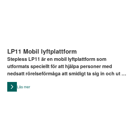
LP11 Mobil lyftplattform
Stepless LP11 är en mobil lyftplattform som
utformats speciellt för att hjälpa personer med
nedsatt rörelseförmåga att smidigt ta sig in och ut ur
tåg. Lyftplattformen LP11 har en ramp som kan
Läs mer
justeras på bredden, vilken gör den så mångsidig att
den kan anpassas till alla typer av tåg.