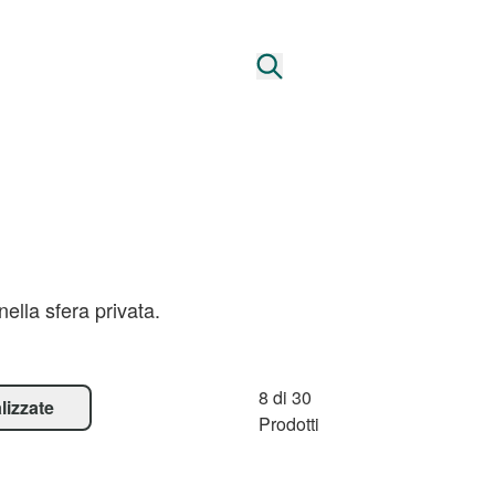
ella sfera privata.
8 di 30
lizzate
Prodotti