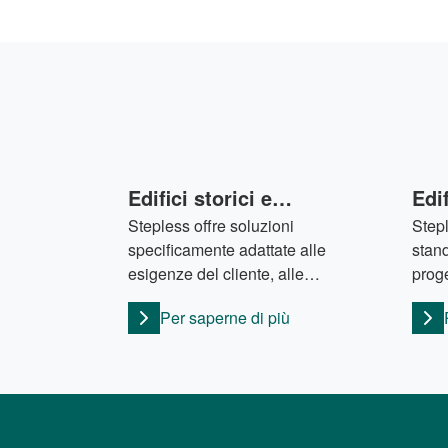
Edifici storici e
Edif
Stepless offre soluzioni
Stepl
monumentali
specificamente adattate alle
stand
esigenze del cliente, alle
proge
particolarità del contesto e alle
l'acc
Per saperne di più
normative edilizie pertinenti in
quals
vigore.