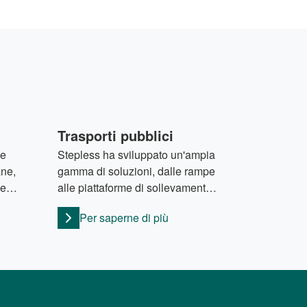
Trasporti pubblici
he
Stepless ha sviluppato un'ampia
ne,
gamma di soluzioni, dalle rampe
ne
alle piattaforme di sollevamento
di
complesse, per migliorare
Per saperne di più
 modo
l’esperienza di viaggio delle
te
persone con mobilità ridotta.
 o