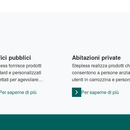
ici pubblici
Abitazioni private
ess fornisce prodotti
Stepless realizza prodotti c
ard e personalizzati
consentono a persone anzia
ttati per agevolare
utenti in carrozzina e perso
esso agli edifici pubblici di
con ridotte capacità motorie 
Per saperne di più
Per saperne di più
iasi tipo.
vivere nelle proprie case in
confortevole, anche se ques
sono strutturate su più piani
livelli.