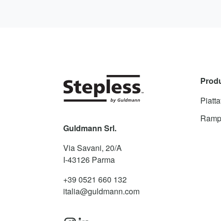
Prod
Piatt
Ramp
Guldmann Srl.
Via Savani, 20/A
I-43126
Parma
+39 0521 660 132
italia@guldmann.com