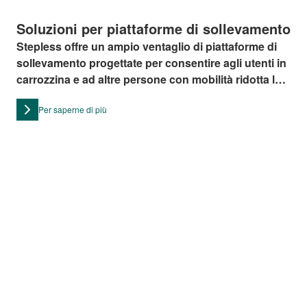
Soluzioni per piattaforme di sollevamento
Stepless offre un ampio ventaglio di piattaforme di
sollevamento progettate per consentire agli utenti in
carrozzina e ad altre persone con mobilità ridotta la
possibilità di accedere in modo dignitoso e agevole
Per saperne di più
a luoghi altrimenti difficili da raggiungere.