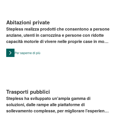
Abitazioni private
Stepless realizza prodotti che consentono a persone
anziane, utenti in carrozzina e persone con ridotte
capacità motorie di vivere nelle proprie case in modo
confortevole, anche se queste sono strutturate su
Per saperne di più
più piani o livelli.
Trasporti pubblici
Stepless ha sviluppato un'ampia gamma di
soluzioni, dalle rampe alle piattaforme di
sollevamento complesse, per migliorare l’esperienza