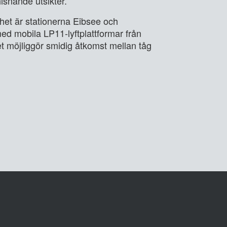
isnande utsikter.
ighet är stationerna Eibsee och
ed mobila LP11-lyftplattformar från
t möjliggör smidig åtkomst mellan tåg