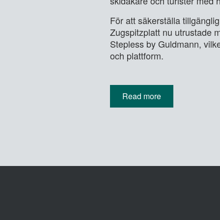
skidåkare och turister med h
För att säkerställa tillgängl
Zugspitzplatt nu utrustade m
Stepless by Guldmann, vilke
och plattform.
Read more