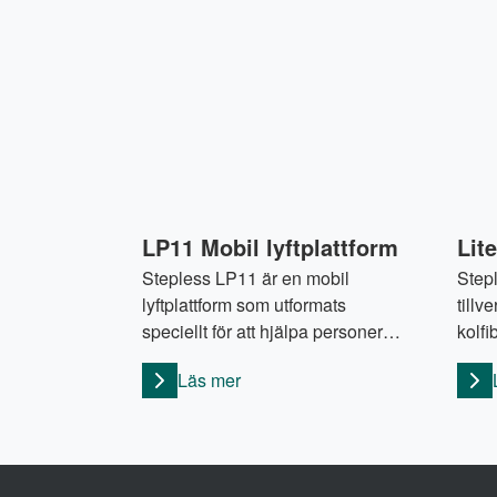
LP11 Mobil lyftplattform
Lit
Stepless LP11 är en mobil
Step
lyftplattform som utformats
tillv
speciellt för att hjälpa personer
kolfi
med nedsatt rörelseförmåga att
av d
Läs mer
smidigt ta sig in och ut ur tåg.
mark
Lyftplattformen LP11 har en ramp
akti
som kan justeras på bredden,
hant
vilken gör den så mångsidig att
kan 
den kan anpassas till alla typer