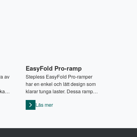
EasyFold Pro-ramp
ra av
Stepless EasyFold Pro-ramper
har en enkel och lätt design som
ika
klarar tunga laster. Dessa ramper
lken
har en bred köryta och klarar av
Läs mer
r.
laster upp till 350 kg. Det innebär
ktiva
att de är ett utmärkt val för
ra
elrullstolar och scootrar, samt för
nu
personer med barnvagnar eller
 sig.
rullator. EasyFold Pro-ramper är