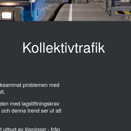
Kollektivtrafik
ärksammat problemen med
tt.
rlden med lagstiftningskrav
n, och denna trend ser ut att
t utbud av lösningar - från