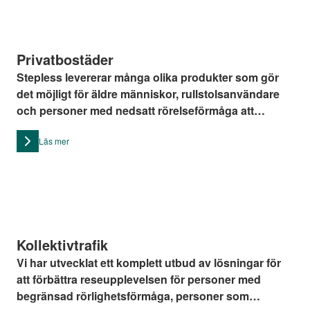
Privatbostäder
Stepless levererar många olika produkter som gör
det möjligt för äldre människor, rullstolsanvändare
och personer med nedsatt rörelseförmåga att
fortsätta att bo i sina egna hem, även om de har flera
Läs mer
nivåer eller våningar.
Kollektivtrafik
Vi har utvecklat ett komplett utbud av lösningar för
att förbättra reseupplevelsen för personer med
begränsad rörlighetsförmåga, personer som