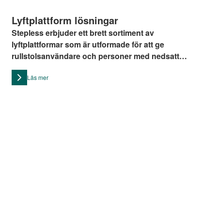
Lyftplattform lösningar
Stepless erbjuder ett brett sortiment av
lyftplattformar som är utformade för att ge
rullstolsanvändare och personer med nedsatt
rörelseförmåga ett säkert och värdigt tillträde till
Läs mer
platser som annars är svåra att nå.