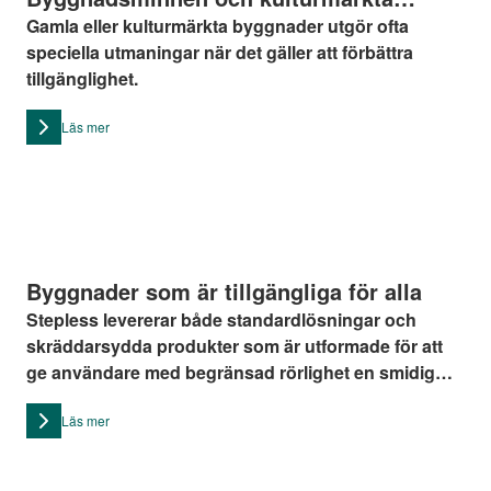
byggnader
Gamla eller kulturmärkta byggnader utgör ofta
speciella utmaningar när det gäller att förbättra
tillgänglighet.
Läs mer
Byggnader som är tillgängliga för alla
Stepless levererar både standardlösningar och
skräddarsydda produkter som är utformade för att
ge användare med begränsad rörlighet en smidig
och värdig tillgång till byggnader och
Läs mer
transportmedel.