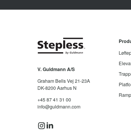
Prod
Løfte
Elevat
V. Guldmann A/S
Trappe
Graham Bells Vej 21-23A
Platfo
DK-8200
Aarhus N
Ramp
+45 87 41 31 00
info@guldmann.com