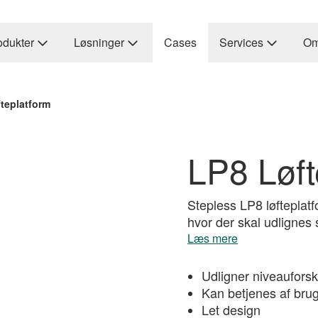
odukter
Løsninger
Cases
Services
Om
teplatform
LP8 Løft
Stepless LP8 løfteplatf
hvor der skal udlignes s
Læs mere
Udligner niveauforske
Kan betjenes af bru
Let design