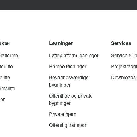
ukter
Løsninger
Services
platforme
Løfteplatform løsninger
Service & In
orlifte
Rampe løsninger
Projektrådg
lifte
Bevaringsværdige
Downloads
bygninger
rmslifte
Offentlige og private
er
bygninger
Private hjem
Offentlig transport