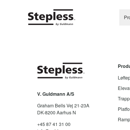
Pr
Prod
Løfte
Elevat
V. Guldmann A/S
Trappe
Graham Bells Vej 21-23A
Platfo
DK-8200
Aarhus N
Ramp
+45 87 41 31 00