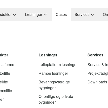
odukter
Løsninger
Cases
Services
Om
ukter
Løsninger
Services
platforme
Løfteplatform løsninger
Service & In
orlifte
Rampe løsninger
Projektrådg
lifte
Bevaringsværdige
Downloads
bygninger
rmslifte
Offentlige og private
er
bygninger