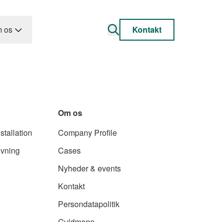
 os
Kontakt
Om os
stallation
Company Profile
ivning
Cases
Nyheder & events
Kontakt
Persondatapolitik
Guldmann