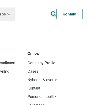
 os
Kontakt
Om os
stallation
Company Profile
ivning
Cases
Nyheder & events
Kontakt
Persondatapolitik
Guldmann