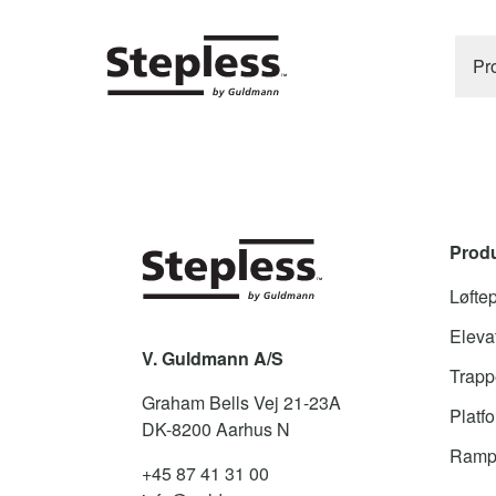
Pr
Prod
Løfte
Elevat
V. Guldmann A/S
Trappe
Graham Bells Vej 21-23A
Platfo
DK-8200
Aarhus N
Ramp
+45 87 41 31 00