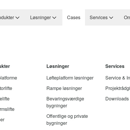
odukter
Løsninger
Cases
Services
Om
ukter
Løsninger
Services
platforme
Løfteplatform løsninger
Service & In
orlifte
Rampe løsninger
Projektrådg
lifte
Bevaringsværdige
Downloads
bygninger
rmslifte
Offentlige og private
er
bygninger