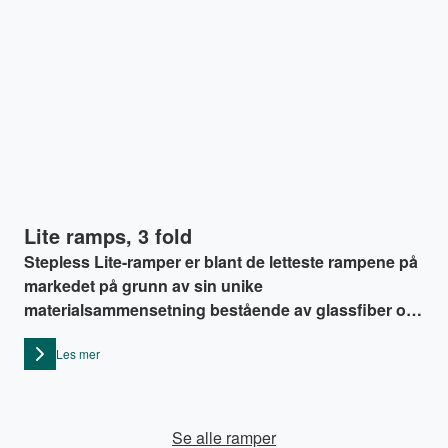
Lite ramps, 3 fold
Stepless Lite-ramper er blant de letteste rampene på
markedet på grunn av sin unike
materialsammensetning bestående av glassfiber og
grafittfiber. Rampen er spesielt egnet for den aktive
Les mer
brukeren som skal håndtere rampen selv og som nå
enkelt kan ta med egen rampe.
Se alle ramper