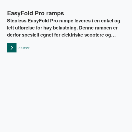
EasyFold Pro ramps
Stepless EasyFold Pro rampe leveres i en enkel og
lett utførelse for høy belastning. Denne rampen er
derfor spesielt egnet for elektriske scootere og
elektriske rullestoler samt for barnevogner og
Les mer
rollatorbrukere.