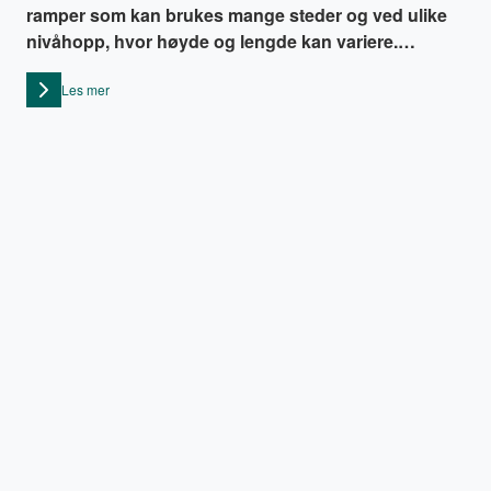
ramper som kan brukes mange steder og ved ulike
nivåhopp, hvor høyde og lengde kan variere.
Kombinasjonen av en sammenleggbar og
Les mer
lengdejusterbar rampe gir ekstra fleksibilitet i forhold
til nivåforskjellene som skal dekkes.