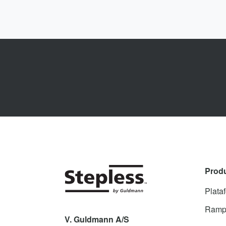
Prod
Plata
Ramp
V. Guldmann A/S