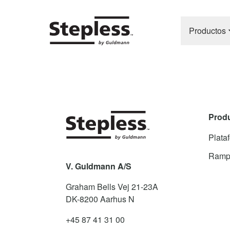
Productos
Prod
Plata
Ramp
V. Guldmann A/S
Graham Bells Vej 21-23A
DK-8200
Aarhus N
+45 87 41 31 00